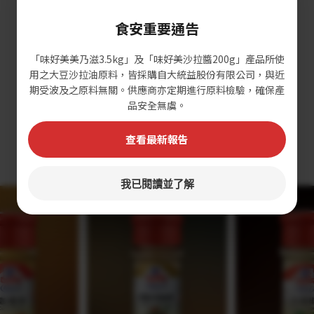
更多
食安重要通告
「味好美美乃滋3.5kg」及「味好美沙拉醬200g」產品所使
用之大豆沙拉油原料，皆採購自大統益股份有限公司，與近
期受波及之原料無關。供應商亦定期進行原料檢驗，確保產
Glass Bottle Spices
品安全無虞。
查看最新報告
玻璃瓶裝香辛料
我已閱讀並了解