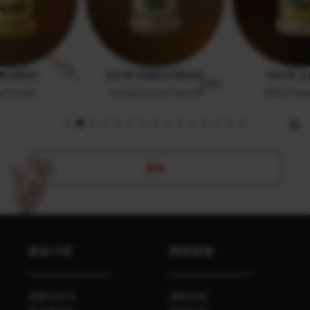
美 咖哩粉
味好美 新疆孜然風味粉
味好美 白
y Powder
Xinjiang Cumin Spices
White Pepp
更多
產品介紹
美味食譜
自磨式系列
海鮮料理