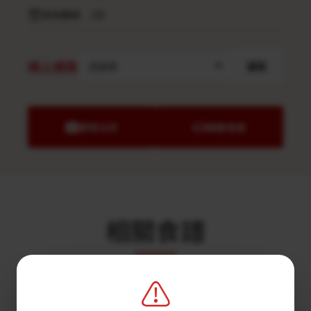
保存期限
2年
線上通路
前往
業務洽談
聯繫客服
相關食譜
⚠️