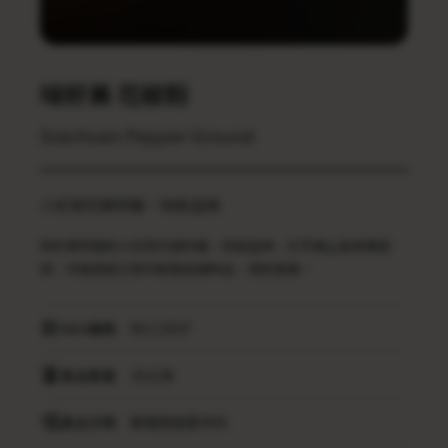
味好美 花椒粉
Szechuan Pepper Ground
小紅袍花椒研磨，味麻且辣
味好美特選的小紅袍花椒研磨，味麻且辣，在烹調上能單獨使
用，亦能與其它原料配製成調味品，用途甚廣。
SKU編碼
MLC26SP
產品重量
26公克
產品分類
玻璃瓶裝香辛料