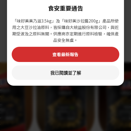
食安重要通告
「味好美美乃滋3.5kg」及「味好美沙拉醬200g」產品所使
Bagged Spices
用之大豆沙拉油原料，皆採購自大統益股份有限公司，與近
期受波及之原料無關。供應商亦定期進行原料檢驗，確保產
品安全無虞。
袋裝香辛料
查看最新報告
我已閱讀並了解