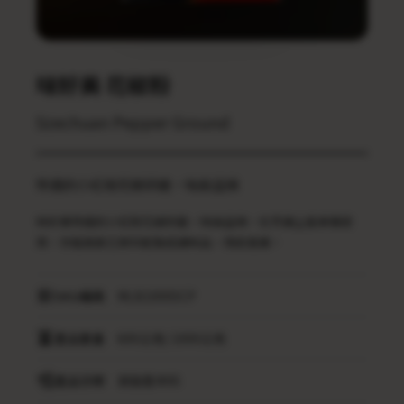
味好美 花椒粉
Szechuan Pepper Ground
特選的小紅袍花椒研磨，味麻且辣
味好美特選的小紅袍花椒研磨，味麻且辣，在烹調上能單獨使
用，亦能與其它原料配製成調味品，用途甚廣。
SKU編碼
MLB1000SCP
產品重量
600公克/ 1000公克
產品分類
袋裝香辛料