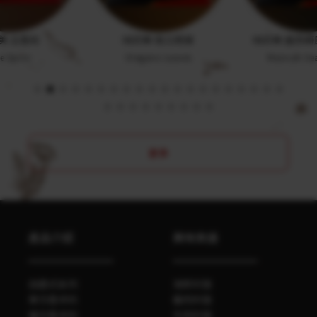
美 五香粉
味好美 俄立岡葉
味好美 墨西
ve Spice
Oregano Leaves
Maxican Se
更多
產品介紹
美味食譜
自磨式系列
海鮮料理
單方香辛料
雞肉料理
複方香辛料
牛肉料理