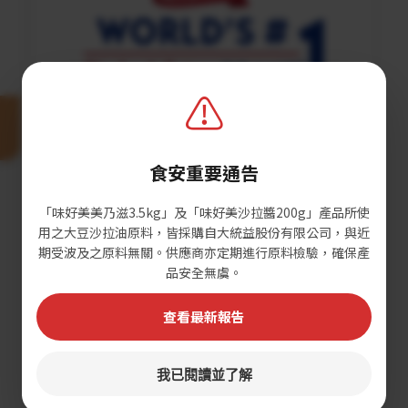
⚠️
經典義大利麵包沾醬
調理時間：5分鐘
食安重要通告
「味好美美乃滋3.5kg」及「味好美沙拉醬200g」產品所使
用之大豆沙拉油原料，皆採購自大統益股份有限公司，與近
期受波及之原料無關。供應商亦定期進行原料檢驗，確保產
更多
品安全無虞。
查看最新報告
Bagged Spices
我已閱讀並了解