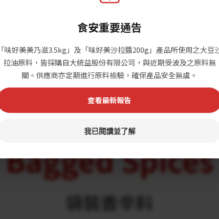
食安重要通告
更多
「味好美美乃滋3.5kg」及「味好美沙拉醬200g」產品所使用之大豆
拉油原料，皆採購自大統益股份有限公司，與近期受波及之原料無
關。供應商亦定期進行原料檢驗，確保產品安全無虞。
查看最新報告
我已閱讀並了解
Bagged Spices
袋裝香辛料