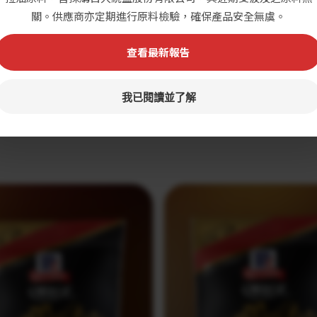
關。供應商亦定期進行原料檢驗，確保產品安全無虞。
Bagged Spices
查看最新報告
袋裝香辛料
我已閱讀並了解