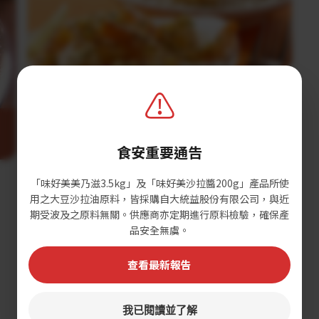
⚠️
泰式香茅蝦
調理時間：10分鐘
食安重要通告
「味好美美乃滋3.5kg」及「味好美沙拉醬200g」產品所使
用之大豆沙拉油原料，皆採購自大統益股份有限公司，與近
期受波及之原料無關。供應商亦定期進行原料檢驗，確保產
品安全無虞。
更多
查看最新報告
我已閱讀並了解