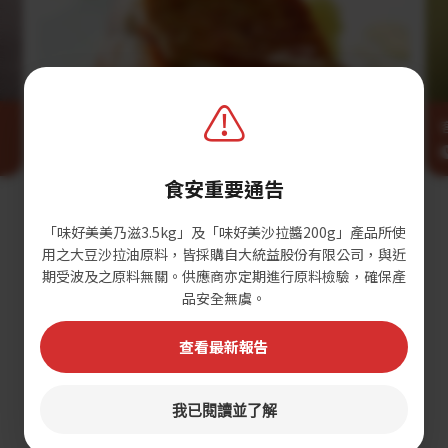
⚠️
鯛魚腓力佐馬鈴薯泥
調理時間：15分鐘
食安重要通告
「味好美美乃滋3.5kg」及「味好美沙拉醬200g」產品所使
用之大豆沙拉油原料，皆採購自大統益股份有限公司，與近
期受波及之原料無關。供應商亦定期進行原料檢驗，確保產
更多
品安全無虞。
查看最新報告
Bagged Spices
我已閱讀並了解