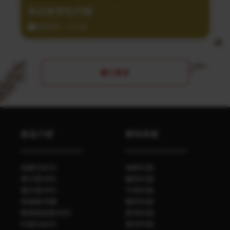
泰式香茅牡丹蝦
調理時間：20分鐘
載入更多
產品介紹
美味食譜
自磨式系列
海鮮料理
單方香辛料
雞肉料理
複方香辛料
牛肉料理
勞倫斯特調
豬肉料理
玻璃瓶裝香辛料
蔬菜料理
料理包系列
其他料理