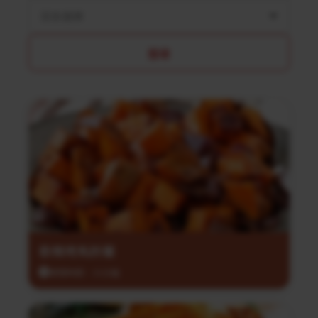
菜系選擇
搜尋
香辣烤馬鈴薯
調理時間：35分鐘