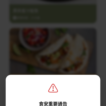
黑蒜蜜汁鮭魚
調理時間：25分鐘
鮮蝦塔可餅
⚠️
調理時間：10分鐘
食安重要通告