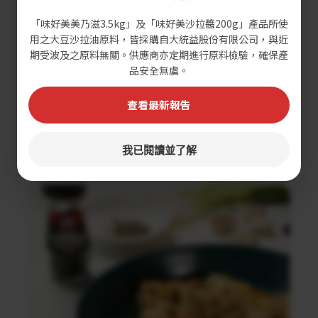
「味好美美乃滋3.5kg」及「味好美沙拉醬200g」產品所使
用之大豆沙拉油原料，皆採購自大統益股份有限公司，與近
期受波及之原料無關。供應商亦定期進行原料檢驗，確保產
品安全無虞。
查看最新報告
黑蒜蘑菇義大利麵沙拉
我已閱讀並了解
調理時間：30分鐘