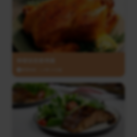
檸檬迷迭香烤雞
調理時間：1小時 35分鐘