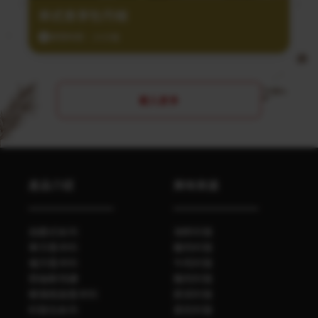
泰式香茅牡丹蝦
調理時間：20分鐘
載入更多
產品介紹
美味食譜
自磨式系列
海鮮料理
單方香辛料
雞肉料理
複方香辛料
牛肉料理
勞倫斯特調
豬肉料理
玻璃瓶裝香辛料
蔬菜料理
料理包系列
其他料理