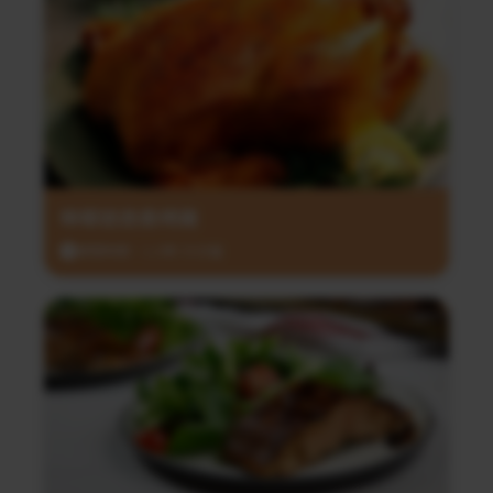
檸檬迷迭香烤雞
調理時間：1小時 35分鐘