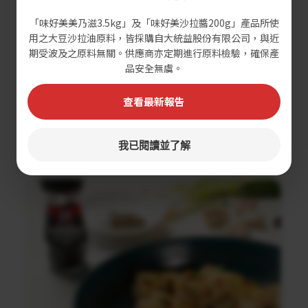
「味好美美乃滋3.5kg」及「味好美沙拉醬200g」產品所使
用之大豆沙拉油原料，皆採購自大統益股份有限公司，與近
期受波及之原料無關。供應商亦定期進行原料檢驗，確保產
品安全無虞。
查看最新報告
黑蒜蘑菇義大利麵沙拉
我已閱讀並了解
調理時間：30分鐘