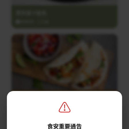
黑蒜蜜汁鮭魚
調理時間：25分鐘
鮮蝦塔可餅
⚠️
調理時間：10分鐘
食安重要通告