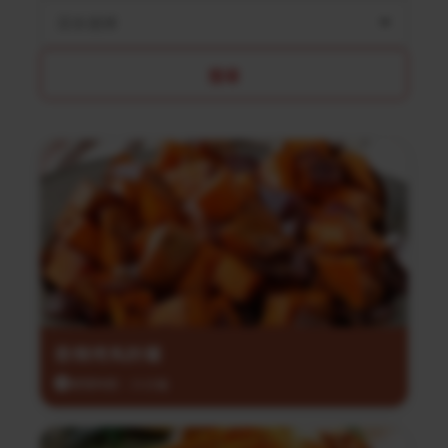
菜系選擇
搜尋
香辣烤馬鈴薯
調理時間：35分鐘