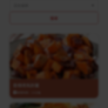
菜系選擇
搜尋
香辣烤馬鈴薯
調理時間：35分鐘