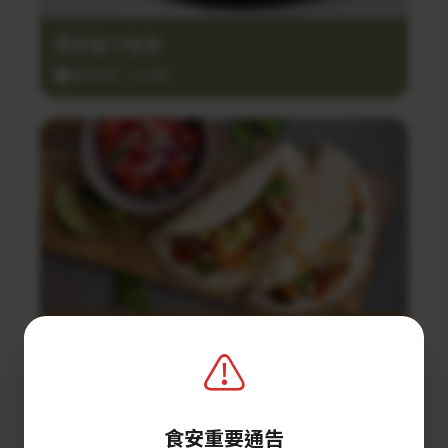
黑蒜蜜汁鮭魚
調理時間：25分鐘
鮮蝦塔可餅
⚠️
調理時間：10分鐘
食安重要通告