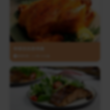
檸檬迷迭香烤雞
調理時間：1小時 35分鐘