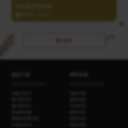
泰式香茅牡丹蝦
調理時間：20分鐘
載入更多
產品介紹
美味食譜
自磨式系列
海鮮料理
單方香辛料
雞肉料理
複方香辛料
牛肉料理
勞倫斯特調
豬肉料理
玻璃瓶裝香辛料
蔬菜料理
料理包系列
其他料理