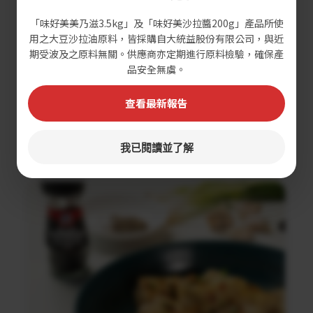
「味好美美乃滋3.5kg」及「味好美沙拉醬200g」產品所使
用之大豆沙拉油原料，皆採購自大統益股份有限公司，與近
期受波及之原料無關。供應商亦定期進行原料檢驗，確保產
品安全無虞。
查看最新報告
黑蒜蘑菇義大利麵沙拉
我已閱讀並了解
調理時間：30分鐘