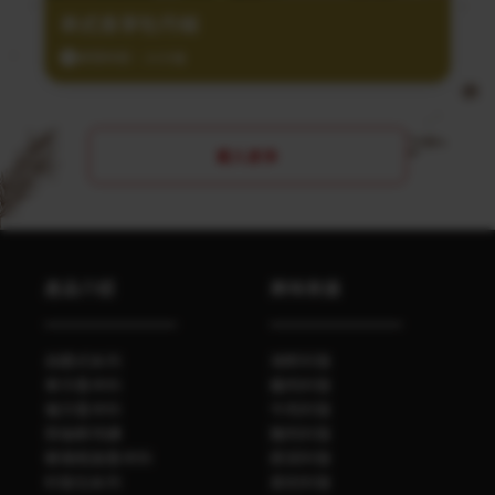
泰式香茅牡丹蝦
調理時間：20分鐘
載入更多
產品介紹
美味食譜
自磨式系列
海鮮料理
單方香辛料
雞肉料理
複方香辛料
牛肉料理
勞倫斯特調
豬肉料理
玻璃瓶裝香辛料
蔬菜料理
料理包系列
其他料理