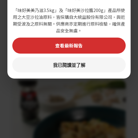
「味好美美乃滋3.5kg」及「味好美沙拉醬200g」產品所使
用之大豆沙拉油原料，皆採購自大統益股份有限公司，與近
期受波及之原料無關。供應商亦定期進行原料檢驗，確保產
品安全無虞。
查看最新報告
黑蒜蘑菇義大利麵沙拉
我已閱讀並了解
調理時間：30分鐘