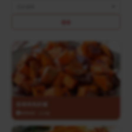
菜系選擇
搜尋
香辣烤馬鈴薯
調理時間：35分鐘