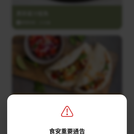
黑蒜蜜汁鮭魚
調理時間：25分鐘
鮮蝦塔可餅
⚠️
調理時間：10分鐘
食安重要通告