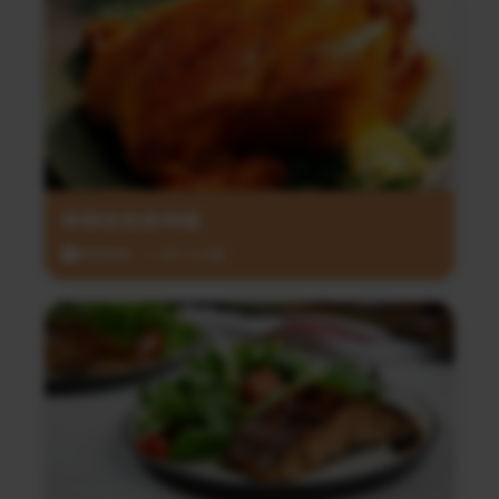
檸檬迷迭香烤雞
調理時間：1小時 35分鐘