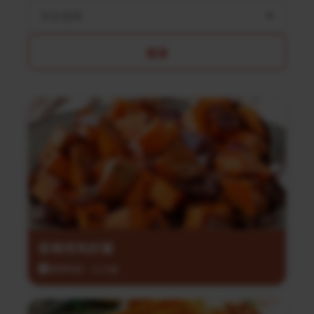
菜系選擇
搜尋
香辣烤馬鈴薯
調理時間：35分鐘