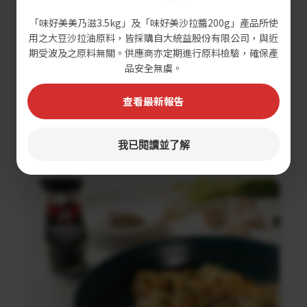
「味好美美乃滋3.5kg」及「味好美沙拉醬200g」產品所使
用之大豆沙拉油原料，皆採購自大統益股份有限公司，與近
期受波及之原料無關。供應商亦定期進行原料檢驗，確保產
品安全無虞。
查看最新報告
黑蒜蘑菇義大利麵沙拉
我已閱讀並了解
調理時間：30分鐘