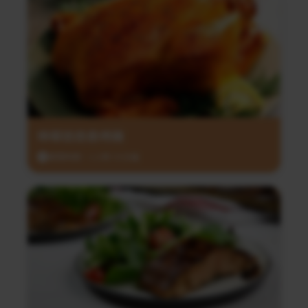
檸檬迷迭香烤雞
調理時間：1小時 35分鐘