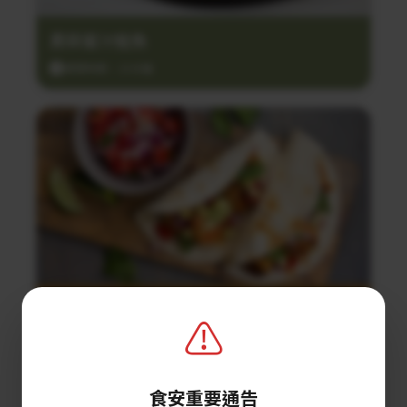
黑蒜蜜汁鮭魚
調理時間：25分鐘
鮮蝦塔可餅
⚠️
調理時間：10分鐘
食安重要通告