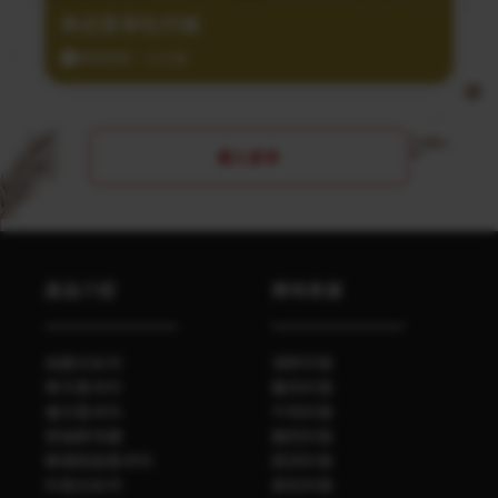
泰式香茅牡丹蝦
調理時間：20分鐘
載入更多
產品介紹
美味食譜
自磨式系列
海鮮料理
單方香辛料
雞肉料理
複方香辛料
牛肉料理
勞倫斯特調
豬肉料理
玻璃瓶裝香辛料
蔬菜料理
料理包系列
其他料理